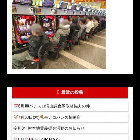
最近の投稿
8月
パチスロ演出調査隊取材協力の件
7月30日(木)
モナコパレス菊陽店
令和8年熊本地震義援金活動のお知らせ
8月
BEL☆AIR MAX