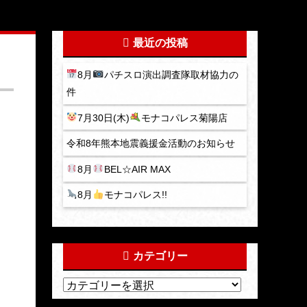
最近の投稿
8月
パチスロ演出調査隊取材協力の
件
7月30日(木)
モナコパレス菊陽店
令和8年熊本地震義援金活動のお知らせ
8月
BEL☆AIR MAX
8月
モナコパレス!!
カテゴリー