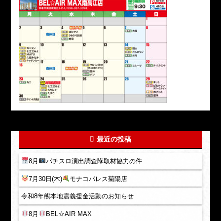
最近の投稿
8月
パチスロ演出調査隊取材協力の件
7月30日(木)
モナコパレス菊陽店
令和8年熊本地震義援金活動のお知らせ
8月
BEL☆AIR MAX