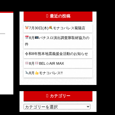
最近の投稿
7月30日(木)
モナコパレス菊陽店
8月
パチスロ演出調査隊取材協力の
件
令和8年熊本地震義援金活動のお知らせ
8月
BEL☆AIR MAX
8月
モナコパレス!!
カテゴリー