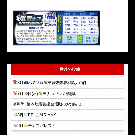
最近の投稿
8月
パチスロ演出調査隊取材協力の件
7月30日(木)
モナコパレス菊陽店
令和8年熊本地震義援金活動のお知らせ
8月
BEL☆AIR MAX
8月
モナコパレス!!