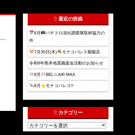
最近の投稿
8月
パチスロ演出調査隊取材協力の
件
7月30日(木)
モナコパレス菊陽店
令和8年熊本地震義援金活動のお知らせ
8月
BEL☆AIR MAX
8月
モナコパレス!!
カテゴリー