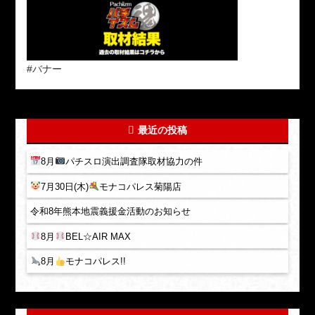
#バナー
最近の投稿
8月
パチスロ演出調査隊取材協力の件
7月30日(木)
モナコパレス菊陽店
令和8年熊本地震義援金活動のお知らせ
8月
BEL☆AIR MAX
8月
モナコパレス!!