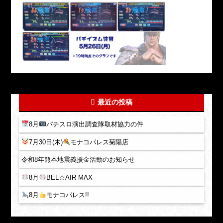
最近の投稿
8月
パチスロ演出調査隊取材協力の件
7月30日(木)
モナコパレス菊陽店
令和8年熊本地震義援金活動のお知らせ
8月
BEL☆AIR MAX
8月
モナコパレス!!