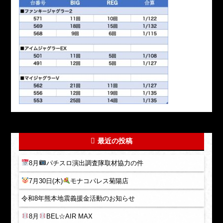
最近の投稿
8月
パチスロ演出調査隊取材協力の件
7月30日(木)
モナコパレス菊陽店
令和8年熊本地震義援金活動のお知らせ
8月
BEL☆AIR MAX