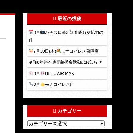
最近の投稿
8月
パチスロ演出調査隊取材協力の
件
7月30日(木)
モナコパレス菊陽店
令和8年熊本地震義援金活動のお知らせ
8月
BEL☆AIR MAX
8月
モナコパレス!!
カテゴリー