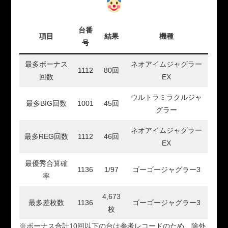
台番
項目
結果
機種
号
最多ボーナス
ネオアイムジャグラー
1112
80回
回数
EX
ウルトラミラクルジャ
最多BIG回数
1001
45回
グラー
ネオアイムジャグラー
最多REG回数
1112
46回
EX
最優秀合算確
1136
1/97
ゴーゴージャグラー3
率
4,673
最多差枚数
1136
ゴーゴージャグラー3
枚
※ボーナス合計10回以下の台は参考レコードのため、除外