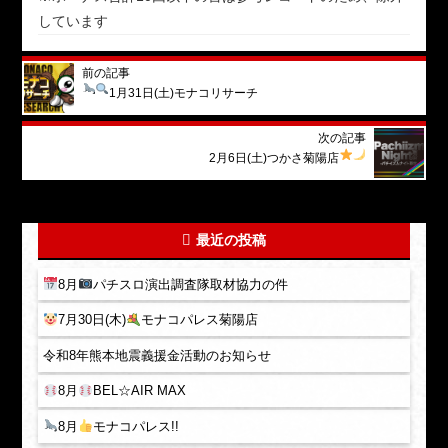
しています
前の記事
1月31日(土)
モナコリサーチ
次の記事
2月6日(土)
つかさ菊陽店
最近の投稿
8月
パチスロ演出調査隊取材協力の件
7月30日(木)
モナコパレス菊陽店
令和8年熊本地震義援金活動のお知らせ
8月
BEL☆AIR MAX
8月
モナコパレス!!