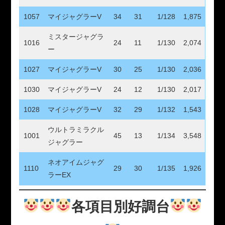
1057
マイジャグラーV
34
31
1/128
1,875
ミスタージャグラ
1016
24
11
1/130
2,074
ー
1027
マイジャグラーV
30
25
1/130
2,036
1030
マイジャグラーV
24
12
1/130
2,017
1028
マイジャグラーV
32
29
1/132
1,543
ウルトラミラクル
1001
45
13
1/134
3,548
ジャグラー
ネオアイムジャグ
1110
29
30
1/135
1,926
ラーEX
各項目別好調台