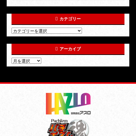
カテゴリー
アーカイブ