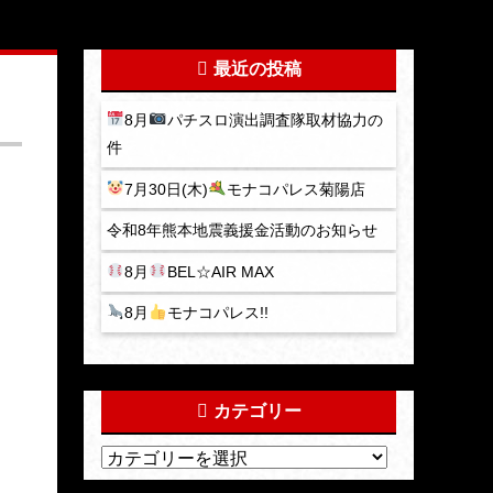
最近の投稿
8月
パチスロ演出調査隊取材協力の
件
7月30日(木)
モナコパレス菊陽店
令和8年熊本地震義援金活動のお知らせ
8月
BEL☆AIR MAX
8月
モナコパレス!!
カテゴリー