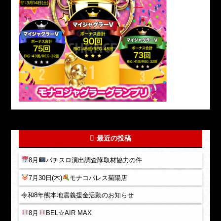
最近の投稿
8月
パチスロ演出調査隊取材協力の件
7月30日(木)
モナコパレス菊陽店
令和8年熊本地震義援金活動のお知らせ
8月
BEL☆AIR MAX