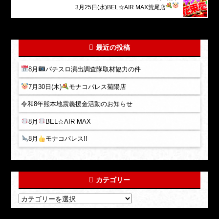
3月25日(水)
BEL☆AIR MAX荒尾店
最近の投稿
8月
パチスロ演出調査隊取材協力の件
7月30日(木)
モナコパレス菊陽店
令和8年熊本地震義援金活動のお知らせ
8月
BEL☆AIR MAX
8月
モナコパレス!!
カテゴリー