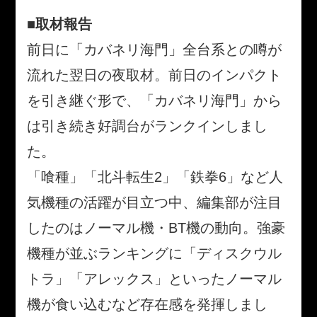
■取材報告
前日に「カバネリ海門」全台系との噂が
流れた翌日の夜取材。前日のインパクト
を引き継ぐ形で、「カバネリ海門」から
は引き続き好調台がランクインしまし
た。
「喰種」「北斗転生2」「鉄拳6」など人
気機種の活躍が目立つ中、編集部が注目
したのはノーマル機・BT機の動向。強豪
機種が並ぶランキングに「ディスクウル
トラ」「アレックス」といったノーマル
機が食い込むなど存在感を発揮しまし