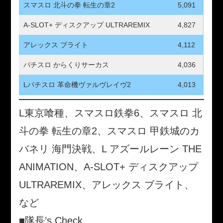
スマスロ 北斗の拳 転生の章2
5,091
A-SLOT+ ディスクアップ ULTRAREMIX
4,827
アレックス ブライト
4,112
パチスロ からくりサーカス
4,036
Lパチスロ 革命機ヴァルヴレイヴ2
4,013
L東京喰種、スマスロ鉄拳6、スマスロ 北
斗の拳 転生の章2、スマスロ 甲鉄城のカ
バネリ 海門決戦、L アズールレーン THE
ANIMATION、A-SLOT+ ディスクアップ
ULTRAREMIX、アレックス ブライト、
など
■隊長’s Check