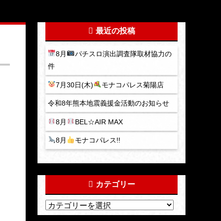
最近の投稿
8月
パチスロ演出調査隊取材協力の
件
7月30日(木)
モナコパレス菊陽店
令和8年熊本地震義援金活動のお知らせ
8月
BEL☆AIR MAX
8月
モナコパレス!!
カテゴリー