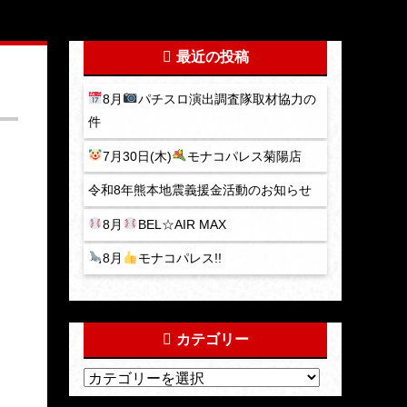
最近の投稿
8月
パチスロ演出調査隊取材協力の
件
7月30日(木)
モナコパレス菊陽店
令和8年熊本地震義援金活動のお知らせ
8月
BEL☆AIR MAX
8月
モナコパレス!!
カテゴリー