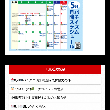
最近の投稿
8月
パチスロ演出調査隊取材協力の件
7月30日(木)
モナコパレス菊陽店
令和8年熊本地震義援金活動のお知らせ
8月
BEL☆AIR MAX