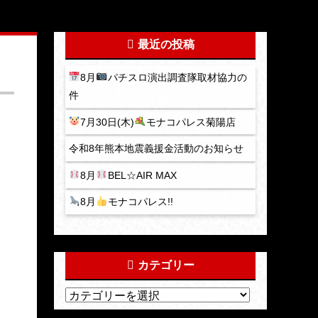
最近の投稿
8月
パチスロ演出調査隊取材協力の
件
7月30日(木)
モナコパレス菊陽店
令和8年熊本地震義援金活動のお知らせ
8月
BEL☆AIR MAX
8月
モナコパレス!!
カテゴリー