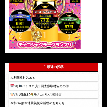
最近の投稿
大劇闘取材3day’s
8月
パチスロ演出調査隊取材協力の件
7月30日(木)
モナコパレス菊陽店
令和8年熊本地震義援金活動のお知らせ