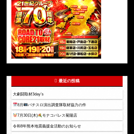
最近の投稿
大劇闘取材3day’s
8月
パチスロ演出調査隊取材協力の件
7月30日(木)
モナコパレス菊陽店
令和8年熊本地震義援金活動のお知らせ