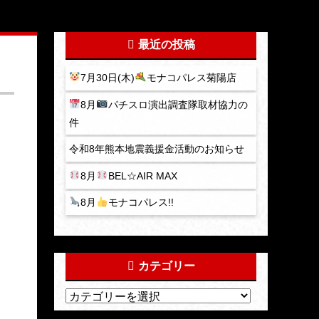
最近の投稿
7月30日(木)
モナコパレス菊陽店
8月
パチスロ演出調査隊取材協力の
件
令和8年熊本地震義援金活動のお知らせ
8月
BEL☆AIR MAX
8月
モナコパレス!!
カテゴリー