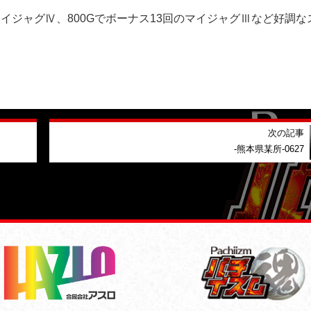
のマイジャグⅣ、800Gでボーナス13回のマイジャグⅢなど好調な
次の記事
-熊本県某所-0627