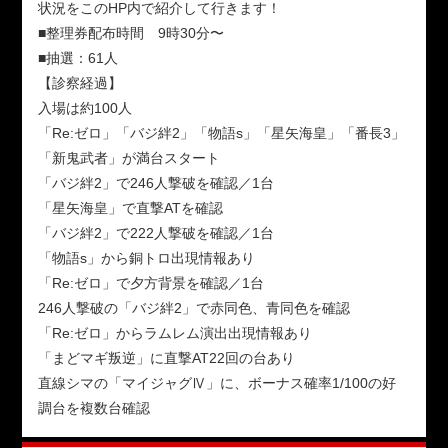
状況をこのHP内で紹介して行きます！
■整理券配布時間 9時30分〜
■抽選：61人
【診察経過】
入場は約100人
「Re:ゼロ」「バジ絆2」「物語s」「星矢海皇」「番長3」
「新鬼武者」が満台スタート
「バジ絆2」で246人撃破を確認／1台
「星矢海皇」で直撃ATを確認
「バジ絆2」で222人撃破を確認／1台
「物語s」から銅トロ出現情報あり
「Re:ゼロ」で夕方背景を確認／1台
246人撃破の「バジ絆2」で赤同色、青同色を確認
「Re:ゼロ」からラムレム演出出現情報あり
「まどマギ叛逆」に直撃AT22回の台あり
直線シマの「マイジャグⅣ」に、ボーナス確率1/100の好
調台を複数台確認