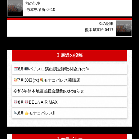
前の記事
-熊本県某所-0410
次の記事
-熊本県某所-0417
最近の投稿
8月
パチスロ演出調査隊取材協力の件
7月30日(木)
モナコパレス菊陽店
令和8年熊本地震義援金活動のお知らせ
8月
BEL☆AIR MAX
8月
モナコパレス!!