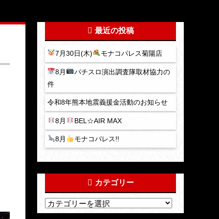
最近の投稿
7月30日(木)
モナコパレス菊陽店
8月
パチスロ演出調査隊取材協力の
件
令和8年熊本地震義援金活動のお知らせ
8月
BEL☆AIR MAX
8月
モナコパレス!!
カテゴリー