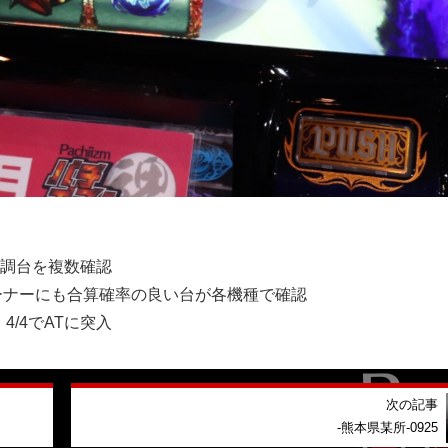
好調台を複数確認
ーナーにも合算確率の良い台が各機種で確認
/4でATに突入
次の記事
-熊本県某所-0925