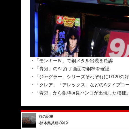
・「モンキーⅣ」で銅メダル出現を確認
・「青鬼」のAT終了画面で銅枠を確認
・「ジャグラー」シリーズそれぞれに1/120の
・「クレア」「アレックス」などのAタイプコ
・「青鬼」から銀枠or良ハンコが出現した模様。4
前の記事
-熊本県某所-0919