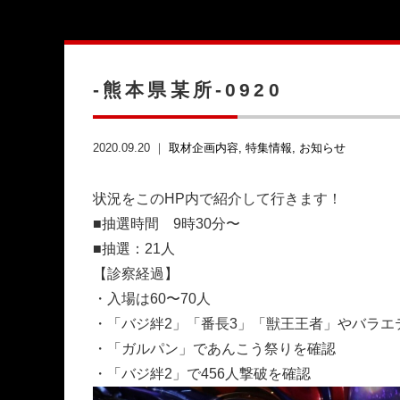
-熊本県某所-0920
2020.09.20 ｜
取材企画内容
特集情報
お知らせ
状況をこのHP内で紹介して行きます！
■抽選時間 9時30分〜
■抽選：21人
【診察経過】
・入場は60〜70人
・「バジ絆2」「番長3」「獣王王者」やバラエ
・「ガルパン」であんこう祭りを確認
・「バジ絆2」で456人撃破を確認