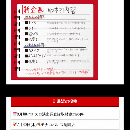
最近の投稿
8月
パチスロ演出調査隊取材協力の件
7月30日(木)
モナコパレス菊陽店