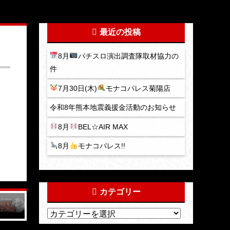
最近の投稿
8月
パチスロ演出調査隊取材協力の
件
7月30日(木)
モナコパレス菊陽店
令和8年熊本地震義援金活動のお知らせ
8月
BEL☆AIR MAX
8月
モナコパレス!!
カテゴリー