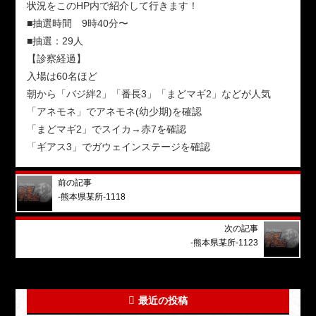
状況をこのHP内で紹介して行きます！
■抽選時間 9時40分〜
■抽選：29人
【診察経過】
入場は60名ほど
朝から「バジ絆2」「番長3」「まどマギ2」などが人気
「アネモネ」でアネモネ(幼少期)を確認
「まどマギ2」でスイカ→赤7を確認
「ギアス3」でガウェインステージを確認
前の記事
-熊本県某所-1118
次の記事
-熊本県某所-1123
最近の投稿