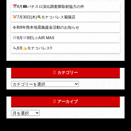
8月
パチスロ演出調査隊取材協力の件
7月30日(木)
モナコパレス菊陽店
令和8年熊本地震義援金活動のお知らせ
8月
BEL☆AIR MAX
8月
モナコパレス!!
カテゴリー
アーカイブ