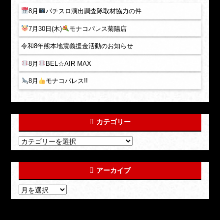
8月
パチスロ演出調査隊取材協力の件
7月30日(木)
モナコパレス菊陽店
令和8年熊本地震義援金活動のお知らせ
8月
BEL☆AIR MAX
8月
モナコパレス!!
カテゴリー
アーカイブ