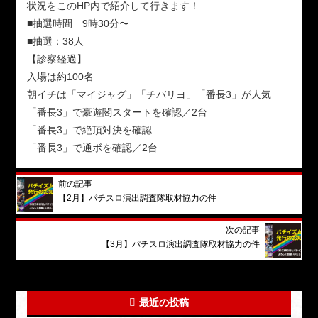
状況をこのHP内で紹介して行きます！
■抽選時間 9時30分〜
■抽選：38人
【診察経過】
入場は約100名
朝イチは「マイジャグ」「チバリヨ」「番長3」が人気
「番長3」で豪遊閣スタートを確認／2台
「番長3」で絶頂対決を確認
「番長3」で通ボを確認／2台
前の記事
【2月】パチスロ演出調査隊取材協力の件
次の記事
【3月】パチスロ演出調査隊取材協力の件
最近の投稿