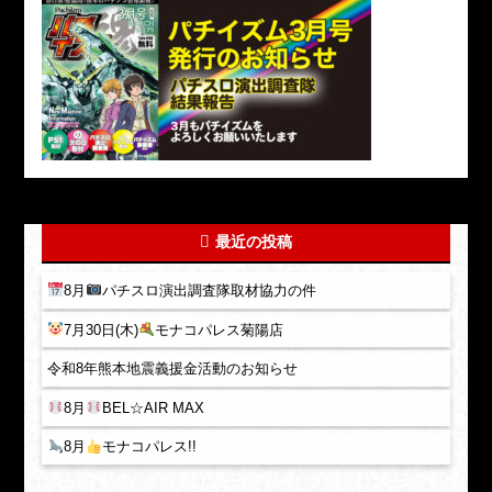
最近の投稿
8月
パチスロ演出調査隊取材協力の件
7月30日(木)
モナコパレス菊陽店
令和8年熊本地震義援金活動のお知らせ
8月
BEL☆AIR MAX
8月
モナコパレス!!