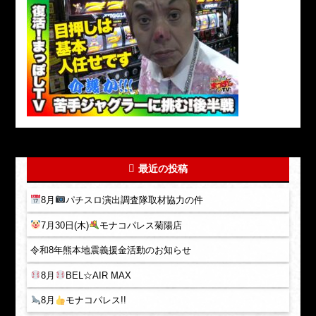
最近の投稿
8月
パチスロ演出調査隊取材協力の件
7月30日(木)
モナコパレス菊陽店
令和8年熊本地震義援金活動のお知らせ
8月
BEL☆AIR MAX
8月
モナコパレス!!