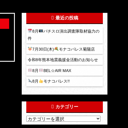
最近の投稿
8月
パチスロ演出調査隊取材協力の
件
7月30日(木)
モナコパレス菊陽店
令和8年熊本地震義援金活動のお知らせ
8月
BEL☆AIR MAX
8月
モナコパレス!!
カテゴリー