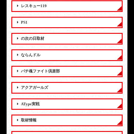
レスキュー119
PS1
の次の日取材
ならんドル
パチ魂ファイト倶楽部
アクアガールズ
AType実戦
取材情報