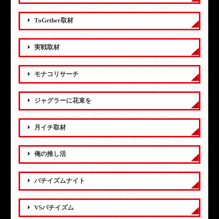
ToGether取材
実戦取材
モナコリサーチ
ジャグラーに花束を
月イチ取材
俺の推し活
パチイズムナイト
VSパチイズム