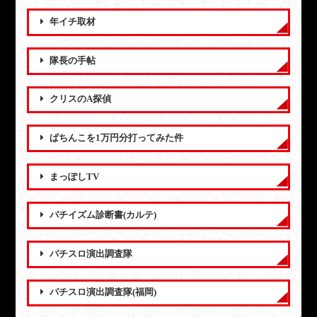
年イチ取材
隊長の手帖
クリスのA探偵
ぱちんこを1万円分打ってみた件
まっぽしTV
パチイズム診断書(カルテ)
パチスロ演出調査隊
パチスロ演出調査隊(福岡)