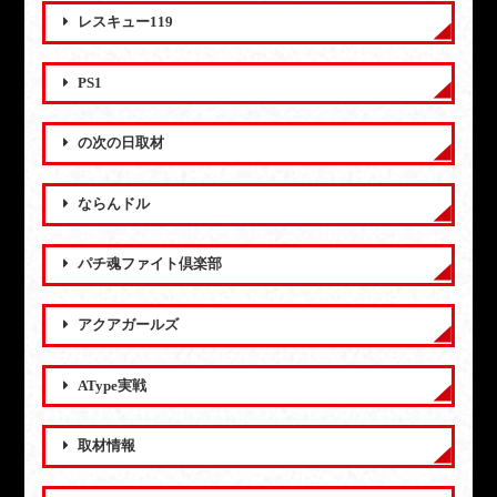
レスキュー119
PS1
の次の日取材
ならんドル
パチ魂ファイト倶楽部
アクアガールズ
AType実戦
取材情報