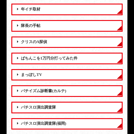
年イチ取材
隊長の手帖
クリスのA探偵
ぱちんこを1万円分打ってみた件
まっぽしTV
パチイズム診断書(カルテ)
パチスロ演出調査隊
パチスロ演出調査隊(福岡)