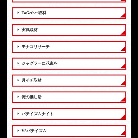
ToGether取材
実戦取材
モナコリサーチ
ジャグラーに花束を
月イチ取材
俺の推し活
パチイズムナイト
VSパチイズム