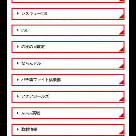
レスキュー119
PS1
の次の日取材
ならんドル
パチ魂ファイト倶楽部
アクアガールズ
AType実戦
取材情報