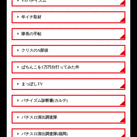
VSパチイズム
年イチ取材
隊長の手帖
クリスのA探偵
ぱちんこを1万円分打ってみた件
まっぽしTV
パチイズム診断書(カルテ)
パチスロ演出調査隊
パチスロ演出調査隊(福岡)