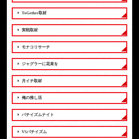
ToGether取材
実戦取材
モナコリサーチ
ジャグラーに花束を
月イチ取材
俺の推し活
パチイズムナイト
VSパチイズム