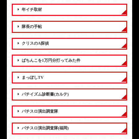
年イチ取材
隊長の手帖
クリスのA探偵
ぱちんこを1万円分打ってみた件
まっぽしTV
パチイズム診断書(カルテ)
パチスロ演出調査隊
パチスロ演出調査隊(福岡)