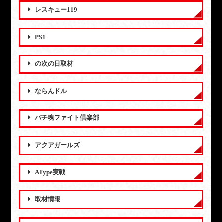
レスキュー119
PS1
の次の日取材
ならんドル
パチ魂ファイト倶楽部
アクアガールズ
AType実戦
取材情報