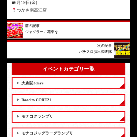
■6月19日(金)
つかさ南高江店
前の記事
ジャグラーに花束を
次の記事
パチスロ演出調査隊
イベントカテゴリ一覧
大劇闘3days
Road to CORE21
モナコグランプリ
モナコジャグラーグランプリ