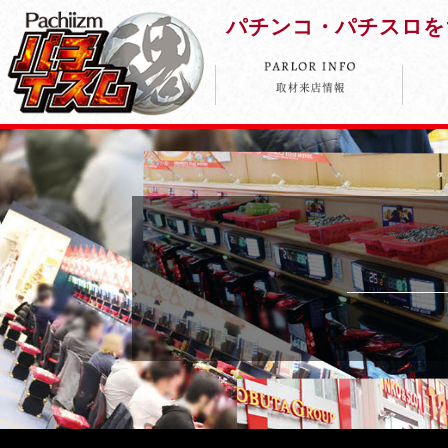
パチンコ・パチスロを