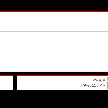
次の記事
パチイズムナイト