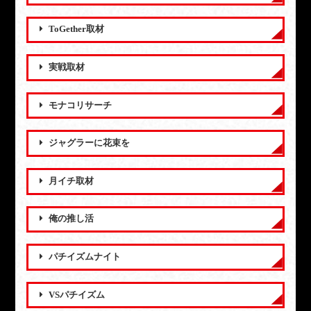
ToGether取材
実戦取材
モナコリサーチ
ジャグラーに花束を
月イチ取材
俺の推し活
パチイズムナイト
VSパチイズム