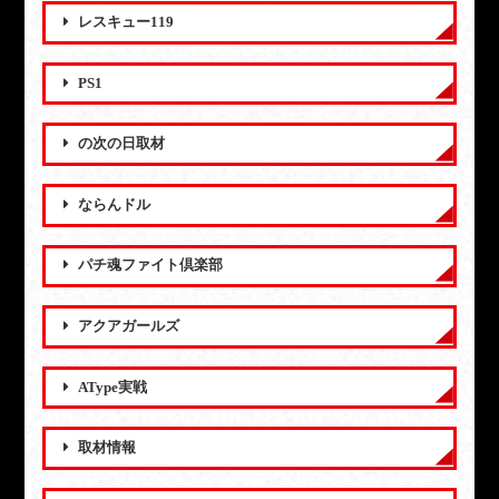
レスキュー119
PS1
の次の日取材
ならんドル
パチ魂ファイト倶楽部
アクアガールズ
AType実戦
取材情報