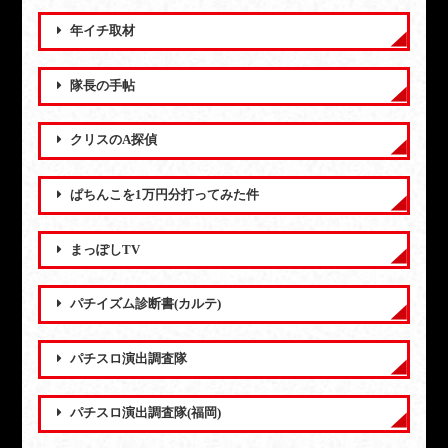
年イチ取材
隊長の手帖
クリスのA探偵
ぱちんこを1万円分打ってみた件
まっぽしTV
パチイズム診断書(カルテ)
パチスロ演出調査隊
パチスロ演出調査隊(福岡)