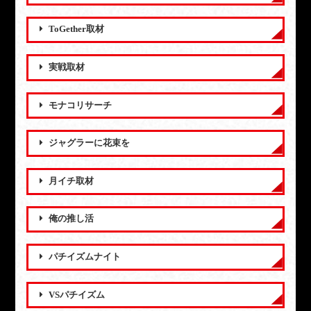
ToGether取材
実戦取材
モナコリサーチ
ジャグラーに花束を
月イチ取材
俺の推し活
パチイズムナイト
VSパチイズム