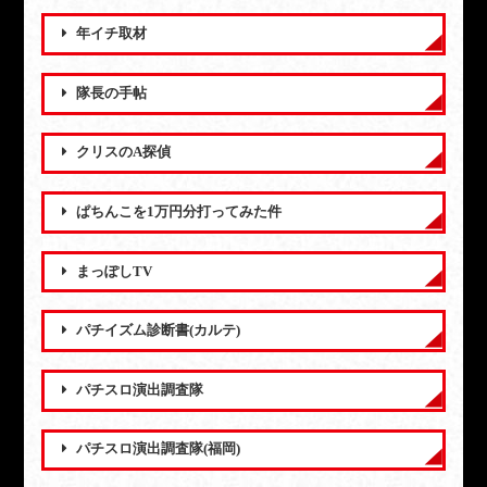
年イチ取材
隊長の手帖
クリスのA探偵
ぱちんこを1万円分打ってみた件
まっぽしTV
パチイズム診断書(カルテ)
パチスロ演出調査隊
パチスロ演出調査隊(福岡)