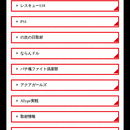
レスキュー119
PS1
の次の日取材
ならんドル
パチ魂ファイト倶楽部
アクアガールズ
AType実戦
取材情報