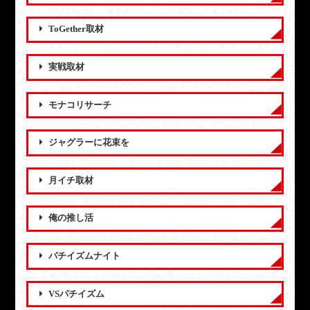
ToGether取材
実戦取材
モナコリサーチ
ジャグラーに花束を
月イチ取材
俺の推し活
パチイズムナイト
VSパチイズム