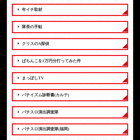
年イチ取材
隊長の手帖
クリスのA探偵
ぱちんこを1万円分打ってみた件
まっぽしTV
パチイズム診断書(カルテ)
パチスロ演出調査隊
パチスロ演出調査隊(福岡)