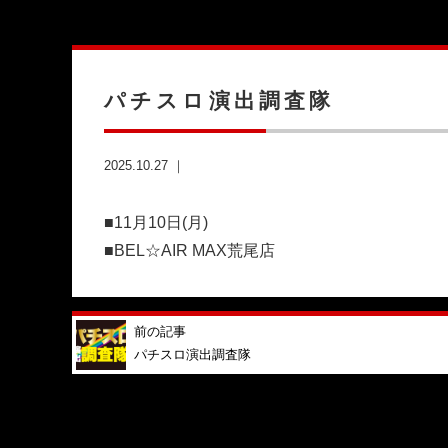
パチスロ演出調査隊
2025.10.27 ｜
■11月10日(月)
■BEL☆AIR MAX荒尾店
前の記事
パチスロ演出調査隊