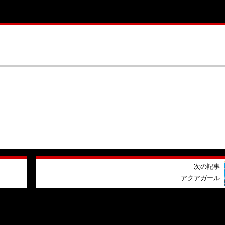
次の記事
アクアガール