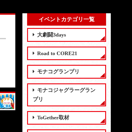
イベントカテゴリ一覧
大劇闘3days
Road to CORE21
モナコグランプリ
モナコジャグラーグラン
プリ
ToGether取材