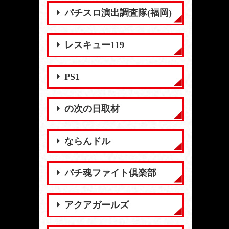
パチスロ演出調査隊(福岡)
レスキュー119
PS1
の次の日取材
ならんドル
パチ魂ファイト倶楽部
アクアガールズ