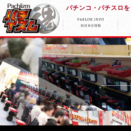
パチンコ・パチスロを