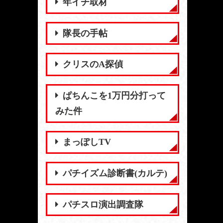
年イチ取材
隊長の手帖
クリスのA探偵
ぱちんこを1万円分打って
みた件
まっぽしTV
パチイズム診断書(カルテ)
パチスロ演出調査隊