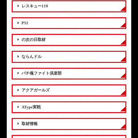
レスキュー119
PS1
の次の日取材
ならんドル
パチ魂ファイト倶楽部
アクアガールズ
AType実戦
取材情報