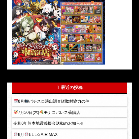
最近の投稿
8月
パチスロ演出調査隊取材協力の件
7月30日(木)
モナコパレス菊陽店
令和8年熊本地震義援金活動のお知らせ
8月
BEL☆AIR MAX