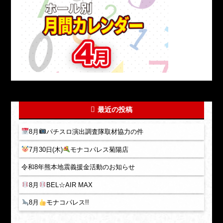
最近の投稿
8月
パチスロ演出調査隊取材協力の件
7月30日(木)
モナコパレス菊陽店
令和8年熊本地震義援金活動のお知らせ
8月
BEL☆AIR MAX
8月
モナコパレス!!