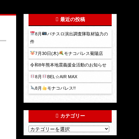
最近の投稿
8月
パチスロ演出調査隊取材協力の
件
7月30日(木)
モナコパレス菊陽店
令和8年熊本地震義援金活動のお知らせ
8月
BEL☆AIR MAX
8月
モナコパレス!!
カテゴリー