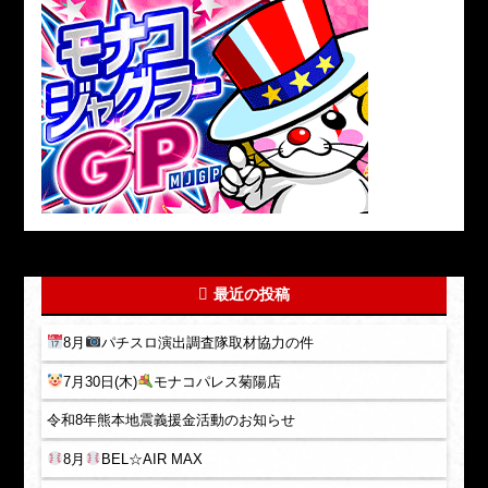
最近の投稿
8月
パチスロ演出調査隊取材協力の件
7月30日(木)
モナコパレス菊陽店
令和8年熊本地震義援金活動のお知らせ
8月
BEL☆AIR MAX