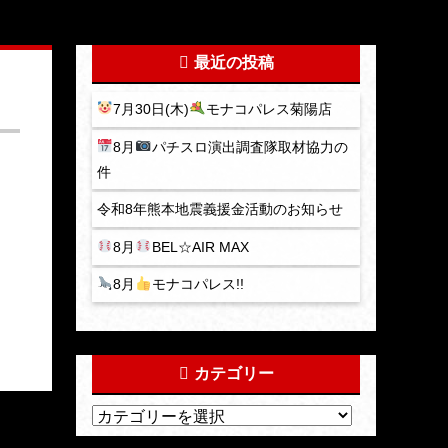
最近の投稿
7月30日(木)
モナコパレス菊陽店
8月
パチスロ演出調査隊取材協力の
件
令和8年熊本地震義援金活動のお知らせ
8月
BEL☆AIR MAX
8月
モナコパレス!!
カテゴリー