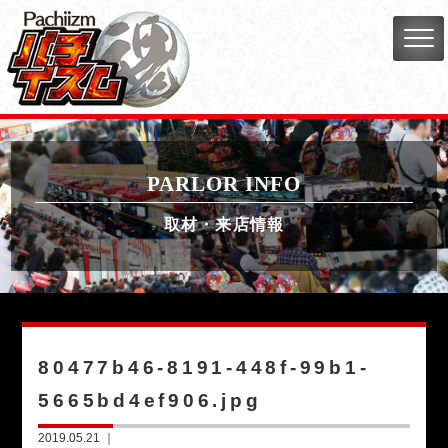
PARLOR INFO
取材・来店情報
80477b46-8191-448f-99b1-
5665bd4ef906.jpg
2019.05.21 ｜