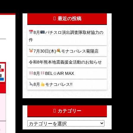
最近の投稿
8月
パチスロ演出調査隊取材協力の
件
7月30日(木)
モナコパレス菊陽店
令和8年熊本地震義援金活動のお知らせ
8月
BEL☆AIR MAX
8月
モナコパレス!!
カテゴリー