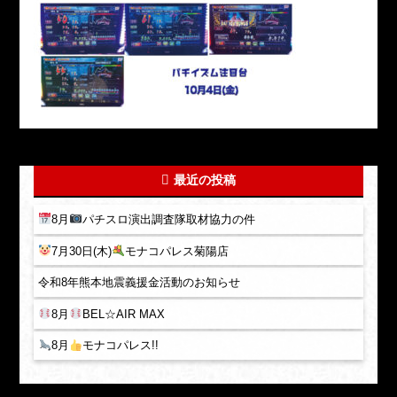
最近の投稿
8月
パチスロ演出調査隊取材協力の件
7月30日(木)
モナコパレス菊陽店
令和8年熊本地震義援金活動のお知らせ
8月
BEL☆AIR MAX
8月
モナコパレス!!