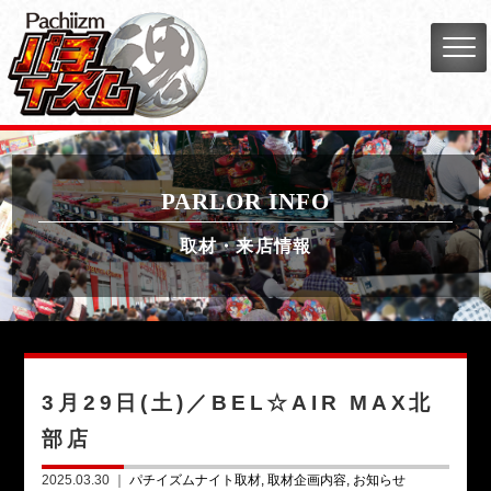
PARLOR INFO
取材・来店情報
3月29日(土)／BEL☆AIR MAX北
部店
2025.03.30 ｜
パチイズムナイト取材
取材企画内容
お知らせ