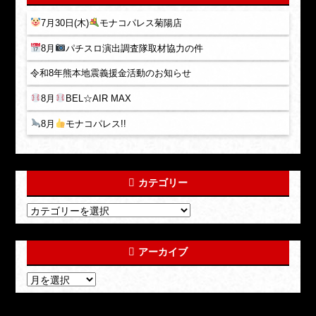
7月30日(木)
モナコパレス菊陽店
8月
パチスロ演出調査隊取材協力の件
令和8年熊本地震義援金活動のお知らせ
8月
BEL☆AIR MAX
8月
モナコパレス!!
カテゴリー
アーカイブ