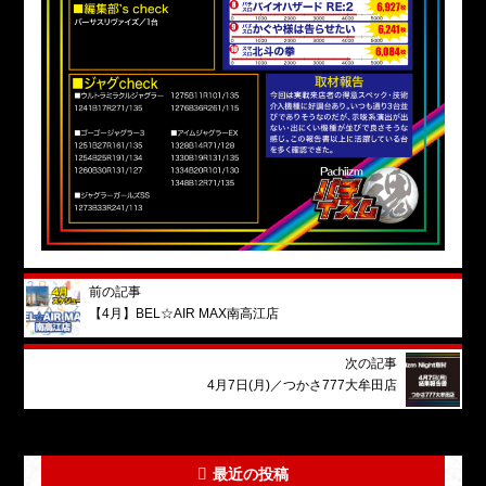
前の記事
【4月】BEL☆AIR MAX南高江店
次の記事
4月7日(月)／つかさ777大牟田店
最近の投稿