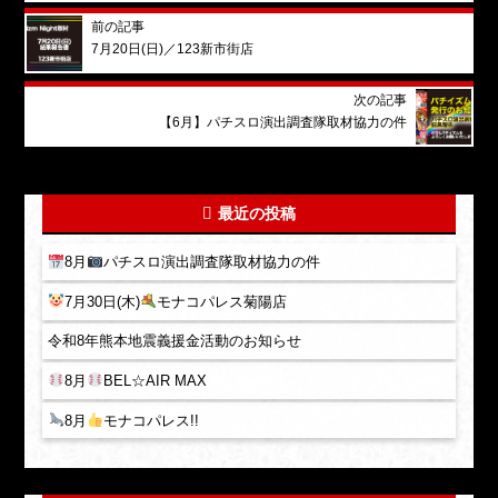
前の記事
7月20日(日)／123新市街店
次の記事
【6月】パチスロ演出調査隊取材協力の件
最近の投稿
8月
パチスロ演出調査隊取材協力の件
7月30日(木)
モナコパレス菊陽店
令和8年熊本地震義援金活動のお知らせ
8月
BEL☆AIR MAX
8月
モナコパレス!!